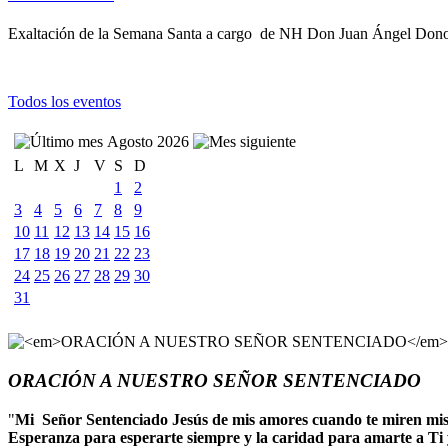
Exaltación de la Semana Santa a cargo de NH Don Juan Ángel Donoso
Todos los eventos
Agosto 2026
L
M
X
J
V
S
D
1
2
3
4
5
6
7
8
9
10
11
12
13
14
15
16
17
18
19
20
21
22
23
24
25
26
27
28
29
30
31
ORACIÓN A NUESTRO SEÑOR SENTENCIADO
"
Mi Señor Sentenciado Jesús de mis amores cuando te miren mis oj
Esperanza para esperarte siempre y la caridad para amarte a Ti