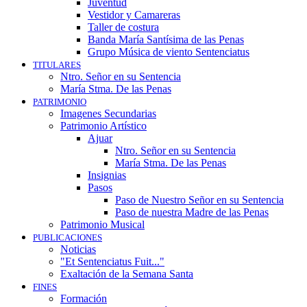
Juventud
Vestidor y Camareras
Taller de costura
Banda María Santísima de las Penas
Grupo Música de viento Sentenciatus
TITULARES
Ntro. Señor en su Sentencia
María Stma. De las Penas
PATRIMONIO
Imagenes Secundarias
Patrimonio Artístico
Ajuar
Ntro. Señor en su Sentencia
María Stma. De las Penas
Insignias
Pasos
Paso de Nuestro Señor en su Sentencia
Paso de nuestra Madre de las Penas
Patrimonio Musical
PUBLICACIONES
Noticias
"Et Sentenciatus Fuit..."
Exaltación de la Semana Santa
FINES
Formación